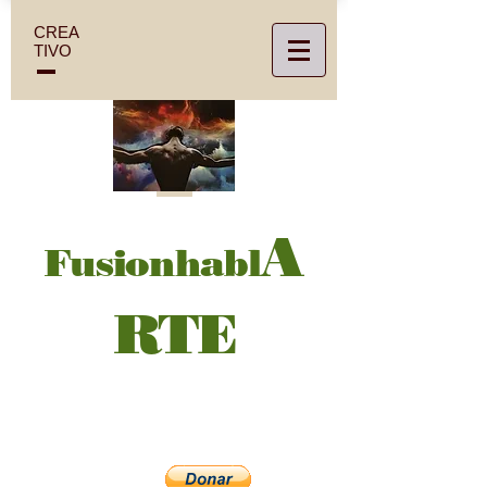
CREA
TIVO
A
Fusionhabl
RTE