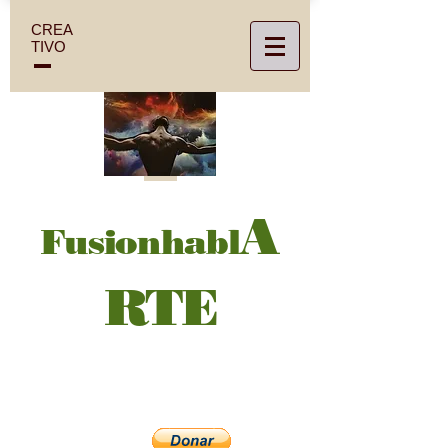
CREA
TIVO
A
Fusionhabl
RTE